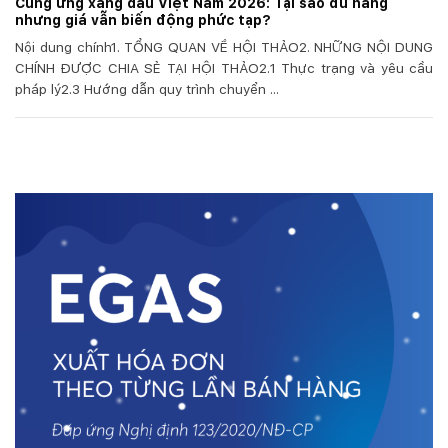
Cung ứng xăng dầu Việt Nam 2026: Tại sao đủ hàng
nhưng giá vẫn biến động phức tạp?
Nội dung chính1. TỔNG QUAN VỀ HỘI THẢO2. NHỮNG NỘI DUNG
CHÍNH ĐƯỢC CHIA SẺ TẠI HỘI THẢO2.1 Thực trạng và yêu cầu
pháp lý2.3 Hướng dẫn quy trình chuyển ...