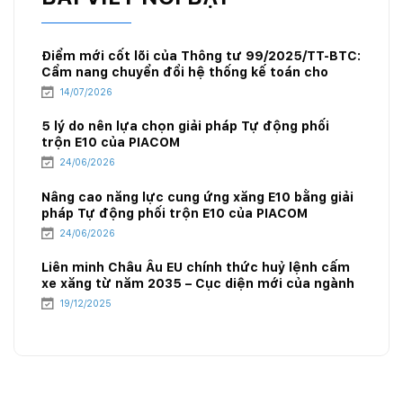
Điểm mới cốt lõi của Thông tư 99/2025/TT-BTC:
Cẩm nang chuyển đổi hệ thống kế toán cho
doanh nghiệp xăng dầu
14/07/2026
5 lý do nên lựa chọn giải pháp Tự động phối
trộn E10 của PIACOM
24/06/2026
Nâng cao năng lực cung ứng xăng E10 bằng giải
pháp Tự động phối trộn E10 của PIACOM
24/06/2026
Liên minh Châu Âu EU chính thức huỷ lệnh cấm
xe xăng từ năm 2035 – Cục diện mới của ngành
năng lượng
19/12/2025