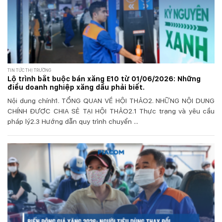
TIN TỨC THỊ TRƯỜNG
Lộ trình bắt buộc bán xăng E10 từ 01/06/2026: Những
điều doanh nghiệp xăng dầu phải biết.
Nội dung chính1. TỔNG QUAN VỀ HỘI THẢO2. NHỮNG NỘI DUNG
CHÍNH ĐƯỢC CHIA SẺ TẠI HỘI THẢO2.1 Thực trạng và yêu cầu
pháp lý2.3 Hướng dẫn quy trình chuyển ...