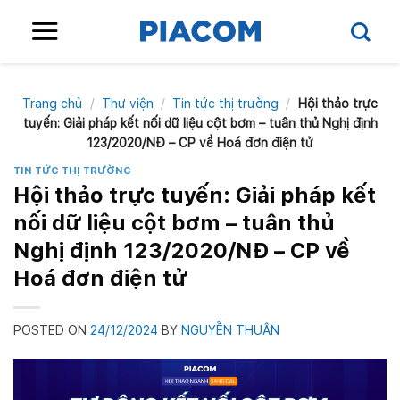
Skip
to
content
Trang chủ
/
Thư viện
/
Tin tức thị trường
/
Hội thảo trực
tuyến: Giải pháp kết nối dữ liệu cột bơm – tuân thủ Nghị định
123/2020/NĐ – CP về Hoá đơn điện tử
TIN TỨC THỊ TRƯỜNG
Hội thảo trực tuyến: Giải pháp kết
nối dữ liệu cột bơm – tuân thủ
Nghị định 123/2020/NĐ – CP về
Hoá đơn điện tử
POSTED ON
24/12/2024
BY
NGUYỄN THUÂN