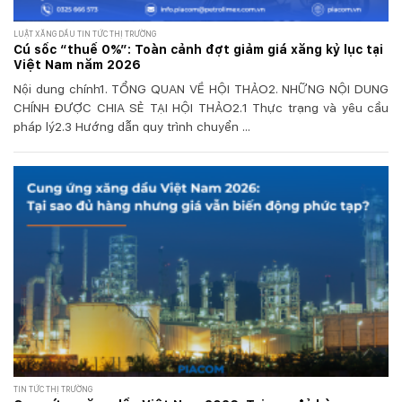
LUẬT XĂNG DẦU TIN TỨC THỊ TRƯỜNG
Cú sốc “thuế 0%”: Toàn cảnh đợt giảm giá xăng kỷ lục tại
Việt Nam năm 2026
Nội dung chính1. TỔNG QUAN VỀ HỘI THẢO2. NHỮNG NỘI DUNG
CHÍNH ĐƯỢC CHIA SẺ TẠI HỘI THẢO2.1 Thực trạng và yêu cầu
pháp lý2.3 Hướng dẫn quy trình chuyển ...
TIN TỨC THỊ TRƯỜNG