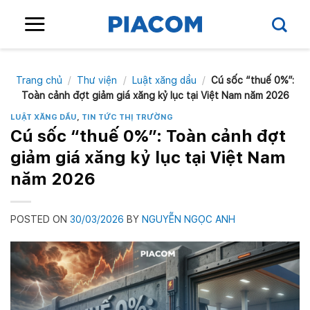
Skip
to
content
Trang chủ
/
Thư viện
/
Luật xăng dầu
/
Cú sốc “thuế 0%”:
Toàn cảnh đợt giảm giá xăng kỷ lục tại Việt Nam năm 2026
LUẬT XĂNG DẦU
,
TIN TỨC THỊ TRƯỜNG
Cú sốc “thuế 0%”: Toàn cảnh đợt
giảm giá xăng kỷ lục tại Việt Nam
năm 2026
POSTED ON
30/03/2026
BY
NGUYỄN NGỌC ANH