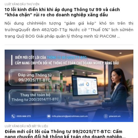
LUẬT XĂNG DẦU THƯ VIỆN
10 lỗi kinh điển khi khi áp dụng Thông tư 99 và cách
“khóa chặn” rủi ro cho doanh nghiệp xăng dầu
Nội dung chínhHiện tượng “giảm giá kép” khó tin trên thị
trườngQuyết định 482/QĐ-TTg: Nước cờ “Thuế 0%” lịch sửHiện
trạng Quỹ BOG Giải pháp quản lý thông minh từ PIACOM ...
LUẬT XĂNG DẦU NỔI BẬT TÀI LIỆU
Điểm mới cốt lõi của Thông tư 99/2025/TT-BTC: Cẩm
nang chuyển đổi hệ thống kế toán cho doanh nghiệp