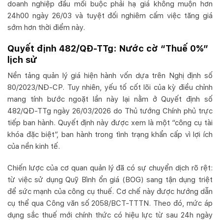
doanh nghiệp đầu mối buộc phải hạ giá không muộn hơn
24h00 ngày 26/03 và tuyệt đối nghiêm cấm việc tăng giá
sớm hơn thời điểm này.
Quyết định 482/QĐ-TTg: Nước cờ “Thuế 0%”
lịch sử
Nền tảng quản lý giá hiện hành vốn dựa trên Nghị định số
80/2023/NĐ-CP. Tuy nhiên, yếu tố cốt lõi của kỳ điều chỉnh
mang tính bước ngoặt lần này lại nằm ở Quyết định số
482/QĐ-TTg ngày 26/03/2026 do Thủ tướng Chính phủ trực
tiếp ban hành. Quyết định này được xem là một “công cụ tài
khóa đặc biệt”, ban hành trong tình trạng khẩn cấp vì lợi ích
của nền kinh tế.
Chiến lược của cơ quan quản lý đã có sự chuyển dịch rõ rệt:
từ việc sử dụng Quỹ Bình ổn giá (BOG) sang tận dụng triệt
để sức mạnh của công cụ thuế. Cơ chế này được hướng dẫn
cụ thể qua Công văn số 2058/BCT-TTTN. Theo đó, mức áp
dụng sắc thuế mới chính thức có hiệu lực từ sau 24h ngày