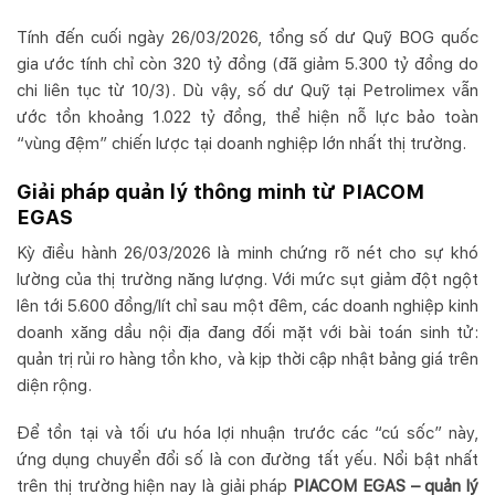
Tính đến cuối ngày 26/03/2026, tổng số dư Quỹ BOG quốc
gia ước tính chỉ còn 320 tỷ đồng (đã giảm 5.300 tỷ đồng do
chi liên tục từ 10/3). Dù vậy, số dư Quỹ tại Petrolimex vẫn
ước tồn khoảng 1.022 tỷ đồng, thể hiện nỗ lực bảo toàn
“vùng đệm” chiến lược tại doanh nghiệp lớn nhất thị trường.
Giải pháp quản lý thông minh từ PIACOM
EGAS
Kỳ điều hành 26/03/2026 là minh chứng rõ nét cho sự khó
lường của thị trường năng lượng. Với mức sụt giảm đột ngột
lên tới 5.600 đồng/lít chỉ sau một đêm, các doanh nghiệp kinh
doanh xăng dầu nội địa đang đối mặt với bài toán sinh tử:
quản trị rủi ro hàng tồn kho, và kịp thời cập nhật bảng giá trên
diện rộng.
Để tồn tại và tối ưu hóa lợi nhuận trước các “cú sốc” này,
ứng dụng chuyển đổi số là con đường tất yếu. Nổi bật nhất
trên thị trường hiện nay là giải pháp
PIACOM EGAS – quản lý