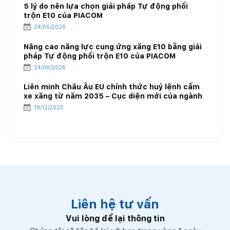
5 lý do nên lựa chọn giải pháp Tự động phối
trộn E10 của PIACOM
24/06/2026
Nâng cao năng lực cung ứng xăng E10 bằng giải
pháp Tự động phối trộn E10 của PIACOM
24/06/2026
Liên minh Châu Âu EU chính thức huỷ lệnh cấm
xe xăng từ năm 2035 – Cục diện mới của ngành
năng lượng
19/12/2025
Liên hệ tư vấn
Vui lòng để lại thông tin