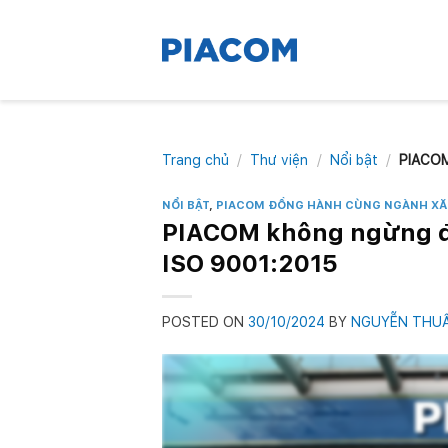
Skip
to
content
Trang chủ
/
Thư viện
/
Nổi bật
/
PIACOM 
NỔI BẬT
,
PIACOM ĐỒNG HÀNH CÙNG NGÀNH XĂ
PIACOM không ngừng đổ
ISO 9001:2015
POSTED ON
30/10/2024
BY
NGUYỄN THU