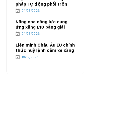
pháp Tự động phối trộn
E10 của PIACOM
24/06/2026
Nâng cao năng lực cung
ứng xăng E10 bằng giải
pháp Tự động phối trộn
24/06/2026
E10 của PIACOM
Liên minh Châu Âu EU chính
thức huỷ lệnh cấm xe xăng
từ năm 2035 – Cục diện
19/12/2025
mới của ngành năng lượng