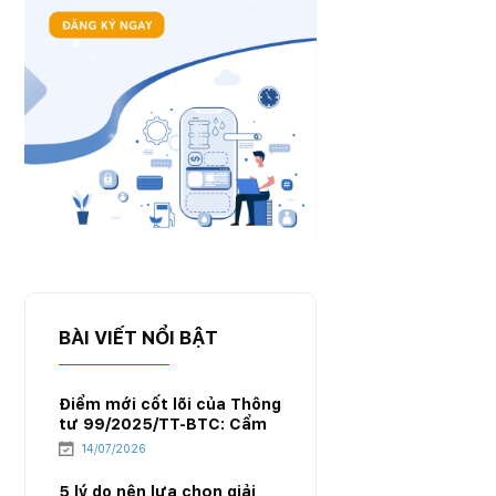
BÀI VIẾT NỔI BẬT
Điểm mới cốt lõi của Thông
tư 99/2025/TT-BTC: Cẩm
nang chuyển đổi hệ thống
14/07/2026
kế toán cho doanh nghiệp
xăng dầu
5 lý do nên lựa chọn giải