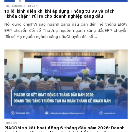
LUẬT XĂNG DẦU THƯ VIỆN
10 lỗi kinh điển khi khi áp dụng Thông tư 99 và cách
“khóa chặn” rủi ro cho doanh nghiệp xăng dầu
Nội dung chínhVì sao ngành xăng dầu cần đến hệ thống ERP?
ERP chuyển đổi số Thượng nguồn ngành xăng dầuERP chuyển
đổi số Hạ nguồn ngành xăng dầuChuyển đổi số ...
THƯ VIỆN
PIACOM sơ kết hoạt động 6 tháng đầu năm 2026: Doanh