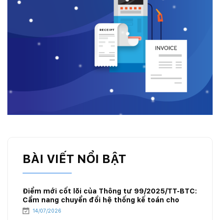
BÀI VIẾT NỔI BẬT
Điểm mới cốt lõi của Thông tư 99/2025/TT-BTC:
Cẩm nang chuyển đổi hệ thống kế toán cho
doanh nghiệp xăng dầu
14/07/2026