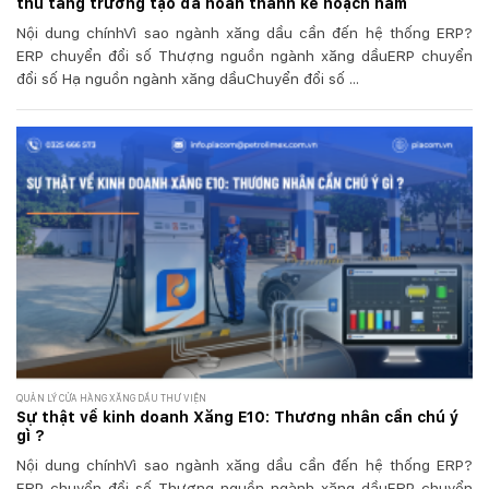
thu tăng trưởng tạo đà hoàn thành kế hoạch năm
Nội dung chínhVì sao ngành xăng dầu cần đến hệ thống ERP?
ERP chuyển đổi số Thượng nguồn ngành xăng dầuERP chuyển
đổi số Hạ nguồn ngành xăng dầuChuyển đổi số ...
QUẢN LÝ CỬA HÀNG XĂNG DẦU THƯ VIỆN
Sự thật về kinh doanh Xăng E10: Thương nhân cần chú ý
gì ?
Nội dung chínhVì sao ngành xăng dầu cần đến hệ thống ERP?
ERP chuyển đổi số Thượng nguồn ngành xăng dầuERP chuyển