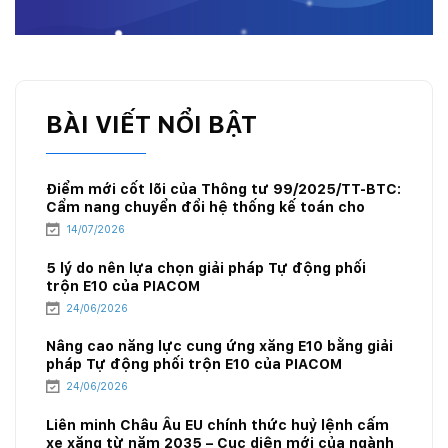
BÀI VIẾT NỔI BẬT
Điểm mới cốt lõi của Thông tư 99/2025/TT-BTC:
Cẩm nang chuyển đổi hệ thống kế toán cho
doanh nghiệp xăng dầu
14/07/2026
5 lý do nên lựa chọn giải pháp Tự động phối
trộn E10 của PIACOM
24/06/2026
Nâng cao năng lực cung ứng xăng E10 bằng giải
pháp Tự động phối trộn E10 của PIACOM
24/06/2026
Liên minh Châu Âu EU chính thức huỷ lệnh cấm
xe xăng từ năm 2035 – Cục diện mới của ngành