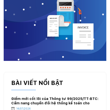
BÀI VIẾT NỔI BẬT
Điểm mới cốt lõi của Thông tư 99/2025/TT-BTC:
Cẩm nang chuyển đổi hệ thống kế toán cho
doanh nghiệp xăng dầu
14/07/2026