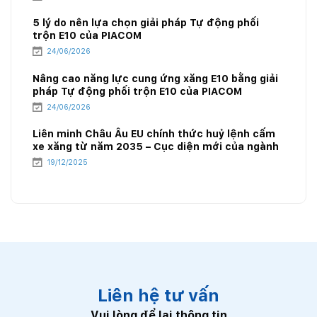
5 lý do nên lựa chọn giải pháp Tự động phối
trộn E10 của PIACOM
24/06/2026
Nâng cao năng lực cung ứng xăng E10 bằng giải
pháp Tự động phối trộn E10 của PIACOM
24/06/2026
Liên minh Châu Âu EU chính thức huỷ lệnh cấm
xe xăng từ năm 2035 – Cục diện mới của ngành
năng lượng
19/12/2025
Liên hệ tư vấn
Vui lòng để lại thông tin