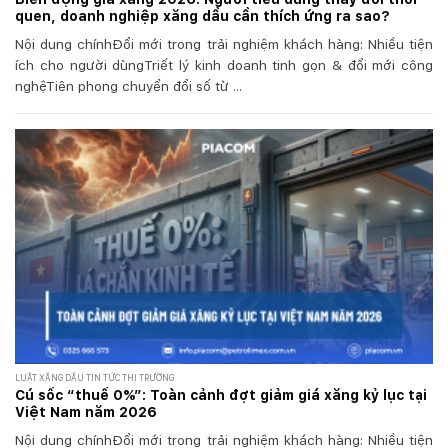
quen, doanh nghiệp xăng dầu cần thích ứng ra sao?
Nội dung chínhĐổi mới trong trải nghiệm khách hàng: Nhiều tiện
ích cho người dùngTriết lý kinh doanh tinh gọn & đổi mới công
nghệTiên phong chuyển đổi số từ ...
LUẬT XĂNG DẦU TIN TỨC THỊ TRƯỜNG
Cú sốc “thuế 0%”: Toàn cảnh đợt giảm giá xăng kỷ lục tại
Việt Nam năm 2026
Nội dung chínhĐổi mới trong trải nghiệm khách hàng: Nhiều tiện