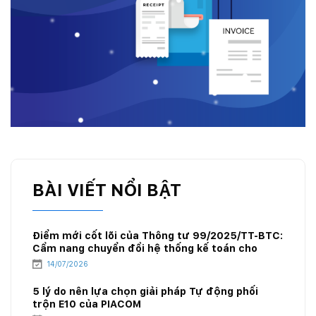
BÀI VIẾT NỔI BẬT
Điểm mới cốt lõi của Thông tư 99/2025/TT-BTC:
Cẩm nang chuyển đổi hệ thống kế toán cho
doanh nghiệp xăng dầu
14/07/2026
5 lý do nên lựa chọn giải pháp Tự động phối
trộn E10 của PIACOM