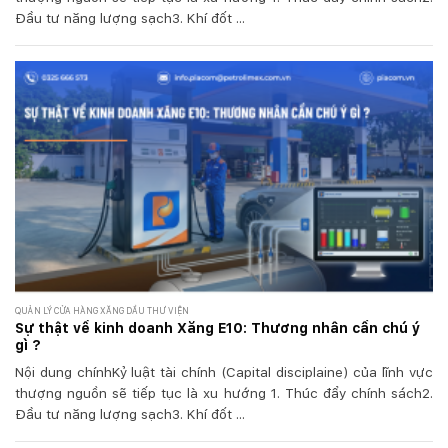
Đầu tư năng lượng sạch3. Khí đốt ...
QUẢN LÝ CỬA HÀNG XĂNG DẦU THƯ VIỆN
Sự thật về kinh doanh Xăng E10: Thương nhân cần chú ý
gì ?
Nội dung chínhKỷ luật tài chính (Capital disciplaine) của lĩnh vực
thượng nguồn sẽ tiếp tục là xu hướng 1. Thúc đẩy chính sách2.
Đầu tư năng lượng sạch3. Khí đốt ...