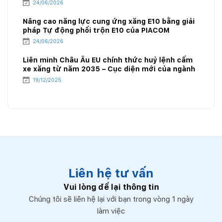
24/06/2026
Nâng cao năng lực cung ứng xăng E10 bằng giải
pháp Tự động phối trộn E10 của PIACOM
24/06/2026
Liên minh Châu Âu EU chính thức huỷ lệnh cấm
xe xăng từ năm 2035 – Cục diện mới của ngành
năng lượng
19/12/2025
Liên hệ tư vấn
Vui lòng để lại thông tin
Chúng tôi sẽ liên hệ lại với bạn trong vòng 1 ngày
làm việc