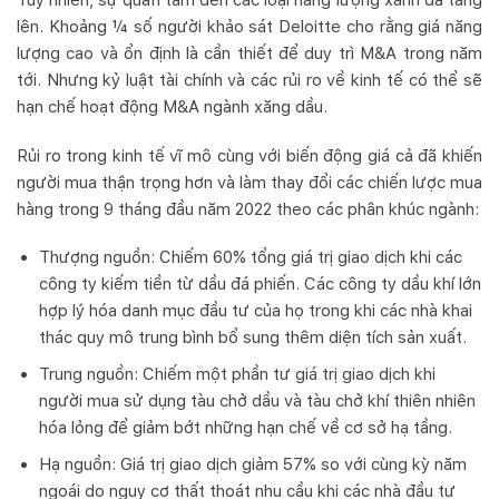
Tuy nhiên, sự quan tâm đến các loại năng lượng xanh đã tăng
lên. Khoảng ¼ số người khảo sát Deloitte cho rằng giá năng
lượng cao và ổn định là cần thiết để duy trì M&A trong năm
tới. Nhưng kỷ luật tài chính và các rủi ro về kinh tế có thể sẽ
hạn chế hoạt động M&A ngành xăng dầu.
Rủi ro trong kinh tế vĩ mô cùng với biến động giá cả đã khiến
người mua thận trọng hơn và làm thay đổi các chiến lược mua
hàng trong 9 tháng đầu năm 2022 theo các phân khúc ngành:
Thượng nguồn: Chiếm 60% tổng giá trị giao dịch khi các
công ty kiếm tiền từ dầu đá phiến. Các công ty dầu khí lớn
hợp lý hóa danh mục đầu tư của họ trong khi các nhà khai
thác quy mô trung bình bổ sung thêm diện tích sản xuất.
Trung nguồn: Chiếm một phần tư giá trị giao dịch khi
người mua sử dụng tàu chở dầu và tàu chở khí thiên nhiên
hóa lỏng để giảm bớt những hạn chế về cơ sở hạ tầng.
Hạ nguồn: Giá trị giao dịch giảm 57% so với cùng kỳ năm
ngoái do nguy cơ thất thoát nhu cầu khi các nhà đầu tư