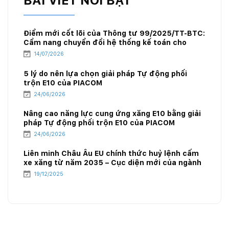
Điểm mới cốt lõi của Thông tư 99/2025/TT-BTC:
Cẩm nang chuyển đổi hệ thống kế toán cho
doanh nghiệp xăng dầu
14/07/2026
5 lý do nên lựa chọn giải pháp Tự động phối
trộn E10 của PIACOM
24/06/2026
Nâng cao năng lực cung ứng xăng E10 bằng giải
pháp Tự động phối trộn E10 của PIACOM
24/06/2026
Liên minh Châu Âu EU chính thức huỷ lệnh cấm
xe xăng từ năm 2035 – Cục diện mới của ngành
năng lượng
19/12/2025