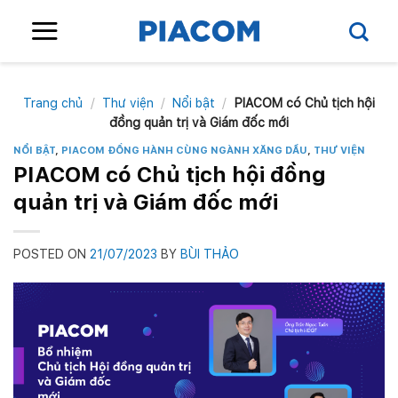
Skip
to
content
Trang chủ
/
Thư viện
/
Nổi bật
/
PIACOM có Chủ tịch hội
đồng quản trị và Giám đốc mới
NỔI BẬT
,
PIACOM ĐỒNG HÀNH CÙNG NGÀNH XĂNG DẦU
,
THƯ VIỆN
PIACOM có Chủ tịch hội đồng
quản trị và Giám đốc mới
POSTED ON
21/07/2023
BY
BÙI THẢO