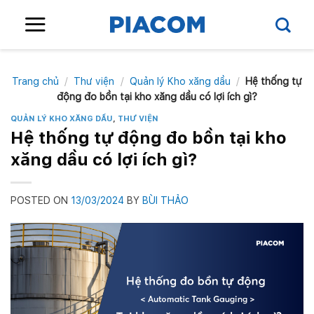
Skip
to
content
Trang chủ
/
Thư viện
/
Quản lý Kho xăng dầu
/
Hệ thống tự
động đo bồn tại kho xăng dầu có lợi ích gì?
QUẢN LÝ KHO XĂNG DẦU
,
THƯ VIỆN
Hệ thống tự động đo bồn tại kho
xăng dầu có lợi ích gì?
POSTED ON
13/03/2024
BY
BÙI THẢO