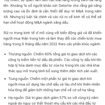
Tuy nhiên, sự quan tâm đến các loại năng lượng xanh đã tăng
lên. Khoảng ¼ số người khảo sát Deloitte cho rằng giá năng
lượng cao và ổn định là cần thiết để duy trì M&A trong năm
tới. Nhưng kỷ luật tài chính và các rủi ro về kinh tế có thể sẽ
hạn chế hoạt động M&A ngành xăng dầu.
Rủi ro trong kinh tế vĩ mô cùng với biến động giá cả đã khiến
người mua thận trọng hơn và làm thay đổi các chiến lược mua
hàng trong 9 tháng đầu năm 2022 theo các phân khúc ngành:
Thượng nguồn: Chiếm 60% tổng giá trị giao dịch khi các
công ty kiếm tiền từ dầu đá phiến. Các công ty dầu khí lớn
hợp lý hóa danh mục đầu tư của họ trong khi các nhà khai
thác quy mô trung bình bổ sung thêm diện tích sản xuất.
Trung nguồn: Chiếm một phần tư giá trị giao dịch khi
người mua sử dụng tàu chở dầu và tàu chở khí thiên nhiên
hóa lỏng để giảm bớt những hạn chế về cơ sở hạ tầng.
Hạ nguồn: Giá trị giao dịch giảm 57% so với cùng kỳ năm
ngoái do nguy cơ thất thoát nhu cầu khi các nhà đầu tư