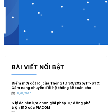
BÀI VIẾT NỔI BẬT
Điểm mới cốt lõi của Thông tư 99/2025/TT-BTC:
Cẩm nang chuyển đổi hệ thống kế toán cho
doanh nghiệp xăng dầu
14/07/2026
5 lý do nên lựa chọn giải pháp Tự động phối
trộn E10 của PIACOM