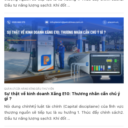
Đầu tư năng lượng sạch3. Khí đốt ...
QUẢN LÝ CỬA HÀNG XĂNG DẦU THƯ VIỆN
Sự thật về kinh doanh Xăng E10: Thương nhân cần chú ý
gì ?
Nội dung chínhKỷ luật tài chính (Capital disciplaine) của lĩnh vực
thượng nguồn sẽ tiếp tục là xu hướng 1. Thúc đẩy chính sách2.
Đầu tư năng lượng sạch3. Khí đốt ...