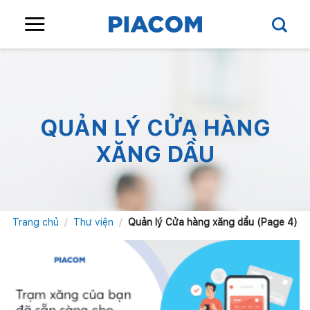
Skip
to
content
QUẢN LÝ CỬA HÀNG
XĂNG DẦU
Trang chủ
/
Thư viện
/
Quản lý Cửa hàng xăng dầu (Page 4)