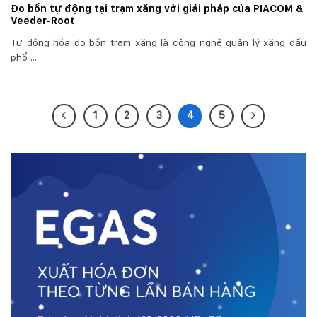
Đo bồn tự động tại trạm xăng với giải pháp của PIACOM &
Veeder-Root
Tự động hóa đo bồn trạm xăng là công nghệ quản lý xăng dầu
phổ ...
1
2
3
4
5