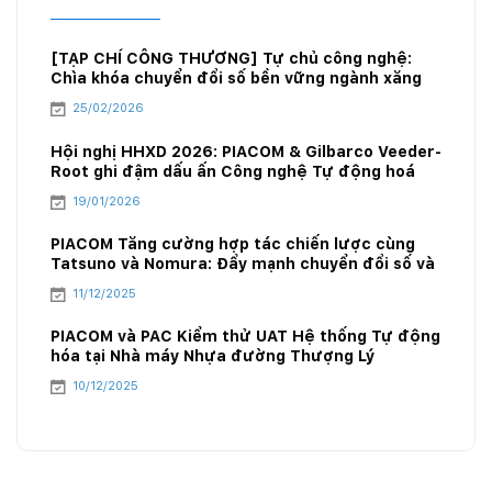
[TẠP CHÍ CÔNG THƯƠNG] Tự chủ công nghệ:
Chìa khóa chuyển đổi số bền vững ngành xăng
dầu
25/02/2026
Hội nghị HHXD 2026: PIACOM & Gilbarco Veeder-
Root ghi đậm dấu ấn Công nghệ Tự động hoá
kho xăng dầu cùng Ưu đãi Độc quyền 20%
19/01/2026
PIACOM Tăng cường hợp tác chiến lược cùng
Tatsuno và Nomura: Đẩy mạnh chuyển đổi số và
công nghệ năng lượng mới
11/12/2025
PIACOM và PAC Kiểm thử UAT Hệ thống Tự động
hóa tại Nhà máy Nhựa đường Thượng Lý
10/12/2025