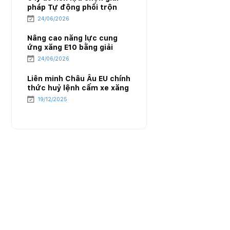
pháp Tự động phối trộn
E10 của PIACOM
24/06/2026
Nâng cao năng lực cung
ứng xăng E10 bằng giải
pháp Tự động phối trộn
24/06/2026
E10 của PIACOM
Liên minh Châu Âu EU chính
thức huỷ lệnh cấm xe xăng
từ năm 2035 – Cục diện
19/12/2025
mới của ngành năng lượng