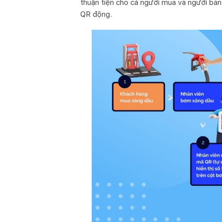
thuận tiện cho cả người mua và người bán.
QR động.