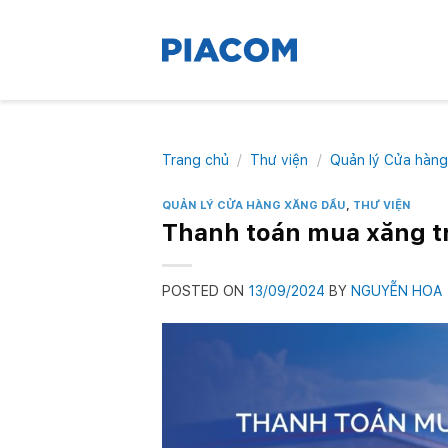
Skip
to
content
Trang chủ
/
Thư viện
/
Quản lý Cửa hàng
QUẢN LÝ CỬA HÀNG XĂNG DẦU
,
THƯ VIỆN
Thanh toán mua xăng t
POSTED ON
13/09/2024
BY
NGUYỄN HOA