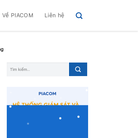
Về PIACOM
Liên hệ
ng