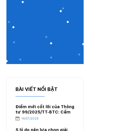
BÀI VIẾT NỔI BẬT
Điểm mới cốt lõi của Thông
tư 99/2025/TT-BTC: Cẩm
nang chuyển đổi hệ thống
14/07/2026
kế toán cho doanh nghiệp
xăng dầu
5 lý do nên lựa chọn giải