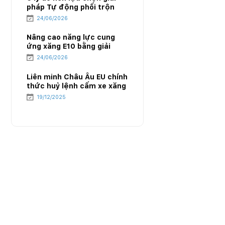
pháp Tự động phối trộn
E10 của PIACOM
24/06/2026
Nâng cao năng lực cung
ứng xăng E10 bằng giải
pháp Tự động phối trộn
24/06/2026
E10 của PIACOM
Liên minh Châu Âu EU chính
thức huỷ lệnh cấm xe xăng
từ năm 2035 – Cục diện
19/12/2025
mới của ngành năng lượng