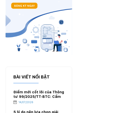
BÀI VIẾT NỔI BẬT
Điểm mới cốt lõi của Thông
tư 99/2025/TT-BTC: Cẩm
nang chuyển đổi hệ thống
14/07/2026
kế toán cho doanh nghiệp
xăng dầu
5 lý do nên lựa chọn giải