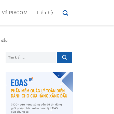
Về PIACOM
Liên hệ
g dầu