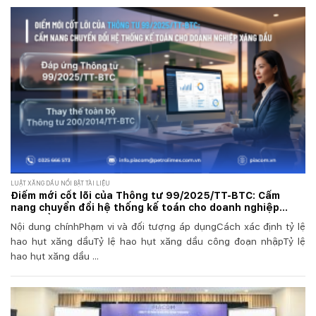
LUẬT XĂNG DẦU NỔI BẬT TÀI LIỆU
Điểm mới cốt lõi của Thông tư 99/2025/TT-BTC: Cẩm
nang chuyển đổi hệ thống kế toán cho doanh nghiệp
xăng dầu
Nội dung chínhPhạm vi và đối tượng áp dụngCách xác định tỷ lệ
hao hụt xăng dầuTỷ lệ hao hụt xăng dầu công đoạn nhậpTỷ lệ
hao hụt xăng dầu ...