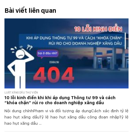
Bài viết liên quan
LUẬT XĂNG DẦU THƯ VIỆN
10 lỗi kinh điển khi khi áp dụng Thông tư 99 và cách
“khóa chặn” rủi ro cho doanh nghiệp xăng dầu
Nội dung chínhPhạm vi và đối tượng áp dụngCách xác định tỷ lệ
hao hụt xăng dầuTỷ lệ hao hụt xăng dầu công đoạn nhậpTỷ lệ
hao hụt xăng dầu ...