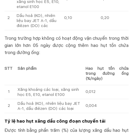
xăng sinh học E5, E10,
etanol E100
Dầu hoả (KO), nhiên
2
0,10
0,20
liệu bay JET A-1, dầu
điêzen (DO) các
Trong trường hợp không có hoạt động vận chuyển trong thời
gian lớn hơn 05 ngày được cộng thêm hao hụt tồn chứa
trong đường ống:
STT
Sản phẩm
Hao hụt tồn chứa
trong đường ống
(%/ngày)
Xăng khoáng các loại, xăng sinh
1
0,012
học E5, E10, etanol E100
Dầu hoả (KO), nhiên liệu bay JET
2
0,004
A-1, dầu điêzen (DO) các loại
Tỷ lệ hao hụt xăng dầu công đoạn chuyển tải
Được tính bằng phần trăm (%) của lượng xăng dầu hao hụt