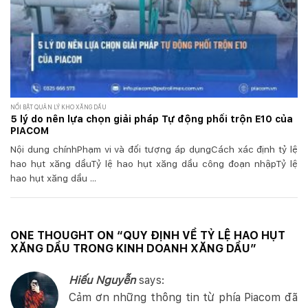
NỔI BẬT QUẢN LÝ KHO XĂNG DẦU
5 lý do nên lựa chọn giải pháp Tự động phối trộn E10 của
PIACOM
Nội dung chínhPhạm vi và đối tượng áp dụngCách xác định tỷ lệ
hao hụt xăng dầuTỷ lệ hao hụt xăng dầu công đoạn nhậpTỷ lệ
hao hụt xăng dầu ...
ONE THOUGHT ON “
QUY ĐỊNH VỀ TỶ LỆ HAO HỤT
XĂNG DẦU TRONG KINH DOANH XĂNG DẦU
”
Hiếu Nguyễn
says:
Cảm ơn những thông tin từ phía Piacom đã