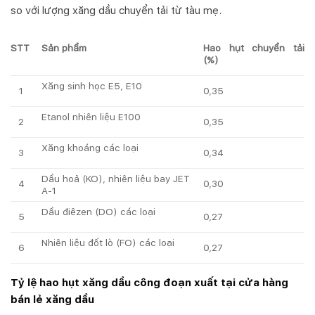
so với lượng xăng dầu chuyển tải từ tàu mẹ.
STT
Sản phẩm
Hao hụt chuyển tải
(%)
Xăng sinh học E5, E10
1
0,35
Etanol nhiên liệu E100
2
0,35
Xăng khoáng các loại
3
0,34
Dầu hoả (KO), nhiên liệu bay JET
4
0,30
A-1
Dầu điêzen (DO) các loại
5
0,27
Nhiên liệu đốt lò (FO) các loại
6
0,27
Tỷ lệ hao hụt xăng dầu công đoạn xuất tại cửa hàng
bán lẻ xăng dầu