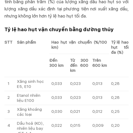
tính bằng phần trăm (%) của lượng xăng dầu hao hụt so với
lượng xăng dầu xác định tại phương tiện nơi xuất xăng dầu,
nhưng không lớn hơn tỷ lệ hao hụt tối đa.
Tỷ lệ hao hụt vận chuyển bằng đường thủy
STT
Sản phẩm
Hao hụt vận chuyển (%/100
Tỷ lệ hao
km)
hụt tối
đa (%)
Đến
Từ 300
Trên
300 km
đến 600
600 km
km
Xăng sinh học
1
0,033
0,023
0,013
0,28
E5, E10
Etanol nhiên
2
0,033
0,023
0,013
0,28
liệu E100
Xăng khoáng
3
0,030
0,021
0,012
0,25
các loại
Dầu hoả (KO),
4
0,022
0,015
0,009
0,20
nhiên liệu bay