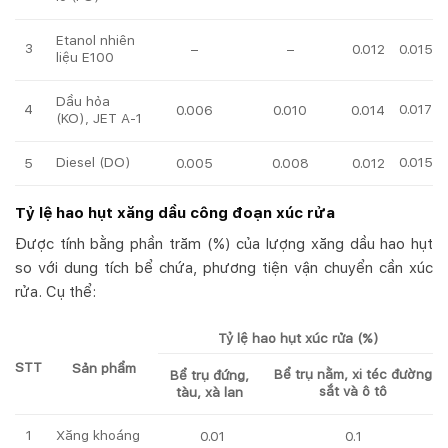
Etanol nhiên
3
–
–
0.012
0.015
liệu E100
Dầu hỏa
4
0.017
0.006
0.010
0.014
(KO), JET A-1
Diesel (DO)
0.015
5
0.005
0.008
0.012
Tỷ lệ hao hụt xăng dầu công đoạn xúc rửa
Được tính bằng phần trăm (%) của lượng xăng dầu hao hụt
so với dung tích bể chứa, phương tiện vận chuyển cần xúc
rửa. Cụ thể:
Tỷ lệ hao hụt xúc rửa (%)
STT
Sản phẩm
Bể trụ nằm, xi téc đường
Bể trụ đứng,
sắt và ô tô
tàu, xà lan
1
Xăng khoáng
0.01
0.1