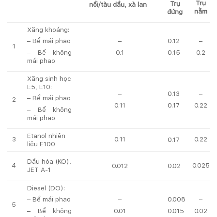
Trụ
Trụ
nổi/tàu dầu, xà lan
nằm
đứng
Xăng khoáng:
– Bể mái phao
–
0.12
–
1
– Bể không
0.1
0.15
0.2
mái phao
Xăng sinh học
E5, E10:
–
0.13
–
– Bể mái phao
2
0.11
0.17
0.22
– Bể không
mái phao
Etanol nhiên
3
0.11
0.22
0.17
liệu E100
Dầu hỏa (KO),
4
0.025
0.012
0.02
JET A-1
Diesel (DO):
– Bể mái phao
–
0.008
–
5
– Bể không
0.01
0.015
0.02