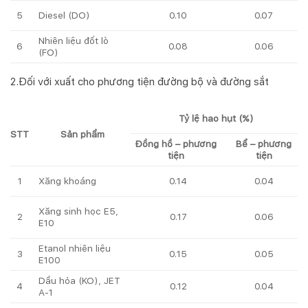
5
0.10
0.07
Diesel (DO)
Nhiên liệu đốt lò
6
0.08
0.06
(FO)
2.Đối với xuất cho phương tiện đường bộ và đường sắt
Tỷ lệ hao hụt (%)
Sản phẩm
STT
Đồng hồ – phương
Bể – phương
tiện
tiện
1
0.14
0.04
Xăng khoáng
Xăng sinh học E5,
2
0.06
0.17
E10
Etanol nhiên liệu
3
0.15
0.05
E100
Dầu hỏa (KO), JET
4
0.12
0.04
A-1