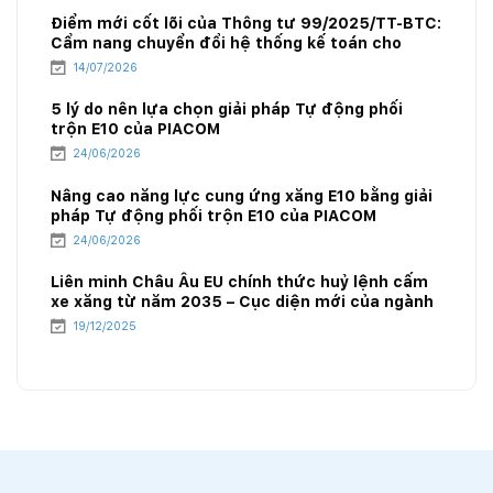
Điểm mới cốt lõi của Thông tư 99/2025/TT-BTC:
Cẩm nang chuyển đổi hệ thống kế toán cho
doanh nghiệp xăng dầu
14/07/2026
5 lý do nên lựa chọn giải pháp Tự động phối
trộn E10 của PIACOM
24/06/2026
Nâng cao năng lực cung ứng xăng E10 bằng giải
pháp Tự động phối trộn E10 của PIACOM
24/06/2026
Liên minh Châu Âu EU chính thức huỷ lệnh cấm
xe xăng từ năm 2035 – Cục diện mới của ngành
năng lượng
19/12/2025