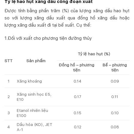
Tỷ lệ hao hụt xăng dầu công đoạn xuất
Được tính bằng phần trăm (%) của lượng xăng dầu hao hụt
so với lượng xăng dầu xuất qua đồng hồ xăng dầu hoặc
lượng xăng dầu xuất đi tại bể xuất. Cụ thể:
1.Đối với xuất cho phương tiện đường thủy
Tỷ lệ hao hụt (%)
Sản phẩm
STT
Đồng hồ – phương
Bể – phương
tiện
tiện
1
0.14
0.09
Xăng khoáng
Xăng sinh học E5,
2
0.11
0.17
E10
Etanol nhiên liệu
3
0.15
0.10
E100
Dầu hỏa (KO), JET
4
0.12
0.08
A-1