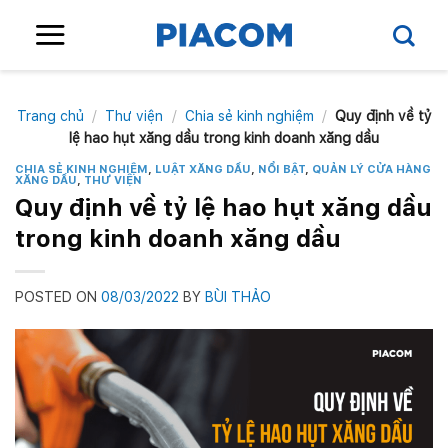
Skip
to
content
Trang chủ
/
Thư viện
/
Chia sẻ kinh nghiệm
/
Quy định về tỷ
lệ hao hụt xăng dầu trong kinh doanh xăng dầu
CHIA SẺ KINH NGHIỆM
,
LUẬT XĂNG DẦU
,
NỔI BẬT
,
QUẢN LÝ CỬA HÀNG
XĂNG DẦU
,
THƯ VIỆN
Quy định về tỷ lệ hao hụt xăng dầu
trong kinh doanh xăng dầu
POSTED ON
08/03/2022
BY
BÙI THẢO