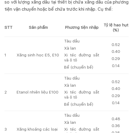
so với lượng xăng dầu tại thiết bị chứa xăng dầu của phương
tiện vận chuyển hoặc bể chứa trước khi nhập. Cụ thể:
Tỷ lệ hao hụt
STT
Sản phẩm
Phương tiện nhập
(%)
Tàu dầu
0.52
Xà lan
0.40
1
Xăng sinh học E5, E10
Xi téc đường sắt
0.29
và ô tô
0.14
Bể (chuyển bể)
Tàu dầu
0.52
Xà lan
0.40
2
Etanol nhiên liệu E100
Xi téc đường sắt
0.29
và ô tô
0.14
Bể (chuyển bể)
Tàu dầu
0.48
Xà lan
0.36
3
Xăng khoáng các loại
Xi téc đường sắt
0.25