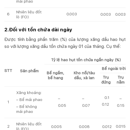
mái phao
Nhiên liệu đốt
6
0.003
0.003
0.003
lò (FO)
2.Đối với tồn chứa dài ngày
Được tính bằng phần trăm (%) của lượng xăng dầu hao hụt
so với lượng xăng dầu tồn chứa ngày 01 của tháng. Cụ thể:
Tỷ lệ hao hụt tồn chứa ngắn ngày (%)
Bể ngoài trời
STT
Sản phẩm
Bể ngầm,
Kho nổi/tàu
Trụ
Trụ
bể hang
dầu, xà lan
đứng
nằm
Xăng khoáng:
0.1
–
–
–
– Bể mái phao
1
0.12
0.05
0.07
0.15
– Bể không
mái phao
Nhiên liệu đốt
2
0.015
0.005
0.008
0.012
lò (FO)