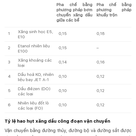
Pha chế bằng
Pha chế bằng
phương pháp bơm
phương pháp
chuyển xăng dầu
khuấy trộn
giữa các bể
Xăng sinh học E5,
1
0,15
0,18
E10
Etanol nhiên liệu
2
0,15
–
E100
Xăng khoáng các
3
0,14
0,16
loại
Dầu hoả KO, nhiên
4
0,10
0,12
liệu bay JET A-1
Dầu điêzen (DO)
5
0,10
0,12
các loại
Nhiên liệu đốt lò
6
0,10
0,12
các loại (FO)
Tỷ lệ hao hụt xăng dầu công đoạn vận chuyển
Vận chuyển bằng đường thủy, đường bộ và đường sắt được