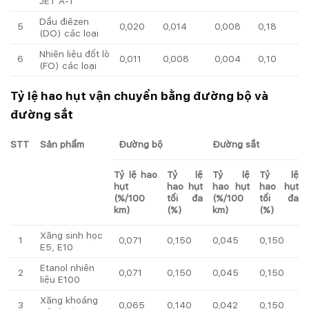
JET A-1
Dầu điêzen
5
0,020
0,014
0,008
0,18
(DO) các loại
Nhiên liệu đốt lò
6
0,011
0,008
0,004
0,10
(FO) các loại
Tỷ lệ hao hụt vận chuyển bằng đường bộ và
đường sắt
STT
Sản phẩm
Đường bộ
Đường sắt
Tỷ lệ hao
Tỷ lệ
Tỷ lệ
Tỷ lệ
hụt
hao hụt
hao hụt
hao hụt
(%/100
tối đa
(%/100
tối đa
km)
(%)
km)
(%)
Xăng sinh học
1
0,071
0,150
0,045
0,150
E5, E10
Etanol nhiên
2
0,071
0,150
0,045
0,150
liệu E100
Xăng khoáng
3
0,065
0,140
0,042
0,150