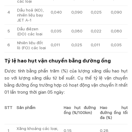
các loại
Dầu hoả (KO),
4
0,040
0,090
0,025
0,090
nhiên liệu bay
JET A-1
Dầu điêzen
5
0,035
0,080
0,022
0,080
(DO) các loại
Nhiên liệu đốt
6
0,011
0,025
0,011
0,035
lò (FO) các loại
Tỷ lệ hao hụt vận chuyển bằng đường ống
Được tính bằng phần trăm (%) của lượng xăng dầu hao hụt
so với lượng xăng dầu từ bể xuất. Cụ thể tỷ lệ vận chuyển
bằng đường ống trường hợp có hoạt động vận chuyển ít nhất
01 lần trong thời gian 05 ngày:
STT
Sản phẩm
Hao hụt đường
Hao hụt
ống (%/100km)
đường ống tối
đa (%)
Xăng khoáng các loại,
1
0,15
0,28