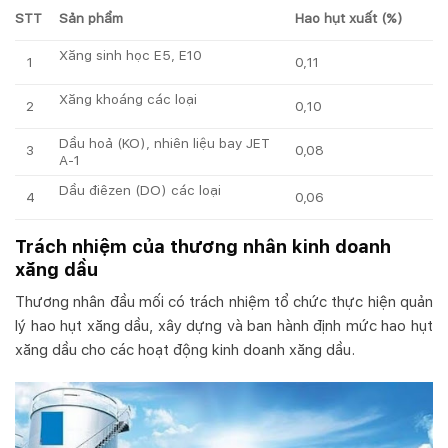
STT
Sản phẩm
Hao hụt xuất (%)
Xăng sinh học E5, E10
1
0,11
Xăng khoáng các loại
2
0,10
Dầu hoả (KO), nhiên liệu bay JET
3
0,08
A-1
Dầu điêzen (DO) các loại
4
0,06
Trách nhiệm của thương nhân kinh doanh
xăng dầu
Thương nhân đầu mối có trách nhiệm
tổ chức thực hiện quản
lý hao hụt xăng dầu, xây dựng và ban hành định mức hao hụt
xăng dầu cho các hoạt động kinh doanh xăng dầu.