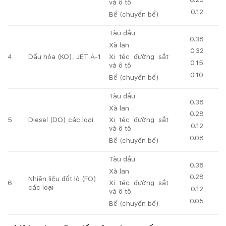
và ô tô
0.12
Bể (chuyển bể)
Tàu dầu
0.38
Xà lan
0.32
4
Dầu hỏa (KO), JET A-1
Xi téc đường sắt
0.15
và ô tô
0.10
Bể (chuyển bể)
Tàu dầu
0.38
Xà lan
0.28
5
Diesel (DO) các loại
Xi téc đường sắt
0.12
và ô tô
0.08
Bể (chuyển bể)
Tàu dầu
0.38
Xà lan
0.28
Nhiên liệu đốt lò (FO)
6
Xi téc đường sắt
các loại
0.12
và ô tô
0.05
Bể (chuyển bể)