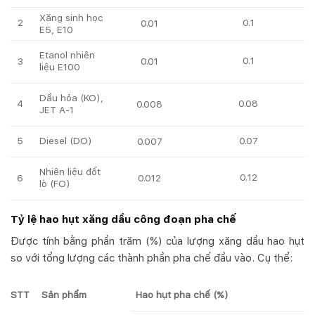
Xăng sinh học
2
0.1
0.01
E5, E10
Etanol nhiên
0.1
3
0.01
liệu E100
Dầu hỏa (KO),
4
0.08
0.008
JET A-1
5
Diesel (DO)
0.07
0.007
Nhiên liệu đốt
0.12
6
0.012
lò (FO)
Tỷ lệ hao hụt xăng dầu công đoạn pha chế
Được tính bằng phần trăm (%) của lượng xăng dầu hao hụt
so với tổng lượng các thành phần pha chế đầu vào. Cụ thể:
STT
Sản phẩm
Hao hụt pha chế (%)