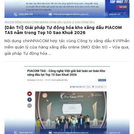
PIACOM ĐỒNG HÀNH CÙNG NGÀNH XĂNG DẦU QUẢN LÝ KHO XĂNG DẦU
[Dân Trí] Giải pháp Tự động hóa kho xăng dầu PIACOM
TAS nằm trong Top 10 Sao Khuê 2026
Nội dung chínhPIACOM hợp tác cùng Công ty xăng dầu KV1Phần
mềm quản lý cửa hàng xăng dầu online SMO (Dân trí) – Vừa qua,
giải pháp Tự động hóa ...