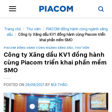
Skip
to
content
Trang chủ
/
Thư viện
/
PIACOM đồng hành cùng ngành xăng
dầu
/
Công ty Xăng dầu KV1 đồng hành cùng Piacom triển
khai phần mềm SMO
PIACOM ĐỒNG HÀNH CÙNG NGÀNH XĂNG DẦU
,
THƯ VIỆN
Công ty Xăng dầu KV1 đồng hành
cùng Piacom triển khai phần mềm
SMO
POSTED ON
29/09/2021
BY
BÙI THẢO