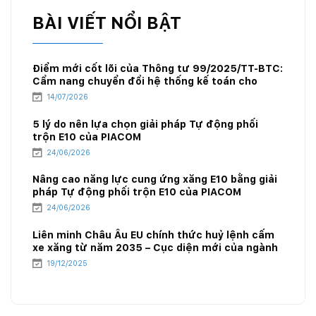
BÀI VIẾT NỔI BẬT
Điểm mới cốt lõi của Thông tư 99/2025/TT-BTC:
Cẩm nang chuyển đổi hệ thống kế toán cho
doanh nghiệp xăng dầu
14/07/2026
5 lý do nên lựa chọn giải pháp Tự động phối
trộn E10 của PIACOM
24/06/2026
Nâng cao năng lực cung ứng xăng E10 bằng giải
pháp Tự động phối trộn E10 của PIACOM
24/06/2026
Liên minh Châu Âu EU chính thức huỷ lệnh cấm
xe xăng từ năm 2035 – Cục diện mới của ngành
năng lượng
19/12/2025