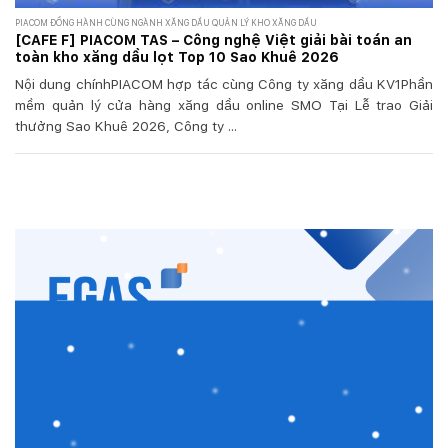
PIACOM ĐỒNG HÀNH CÙNG NGÀNH XĂNG DẦU QUẢN LÝ KHO XĂNG DẦU
[CAFE F] PIACOM TAS – Công nghệ Việt giải bài toán an
toàn kho xăng dầu lọt Top 10 Sao Khuê 2026
Nội dung chínhPIACOM hợp tác cùng Công ty xăng dầu KV1Phần
mềm quản lý cửa hàng xăng dầu online SMO Tại Lễ trao Giải
thưởng Sao Khuê 2026, Công ty ...