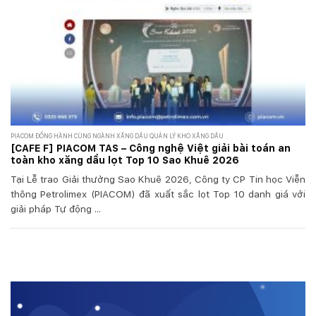
PIACOM ĐỒNG HÀNH CÙNG NGÀNH XĂNG DẦU QUẢN LÝ KHO XĂNG DẦU
[CAFE F] PIACOM TAS – Công nghệ Việt giải bài toán an
toàn kho xăng dầu lọt Top 10 Sao Khuê 2026
Tại Lễ trao Giải thưởng Sao Khuê 2026, Công ty CP Tin học Viễn
thông Petrolimex (PIACOM) đã xuất sắc lọt Top 10 danh giá với
giải pháp Tự động ...