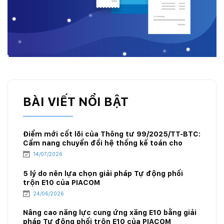
BÀI VIẾT NỔI BẬT
Điểm mới cốt lõi của Thông tư 99/2025/TT-BTC:
Cẩm nang chuyển đổi hệ thống kế toán cho
doanh nghiệp xăng dầu
14/07/2026
5 lý do nên lựa chọn giải pháp Tự động phối
trộn E10 của PIACOM
24/06/2026
Nâng cao năng lực cung ứng xăng E10 bằng giải
pháp Tự động phối trộn E10 của PIACOM