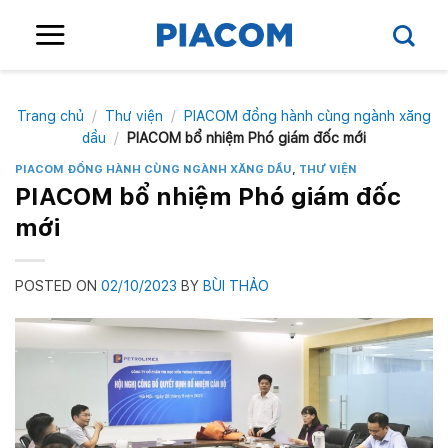
Skip
to
content
Trang chủ
/
Thư viện
/
PIACOM đồng hành cùng ngành xăng
dầu
/
PIACOM bổ nhiệm Phó giám đốc mới
PIACOM ĐỒNG HÀNH CÙNG NGÀNH XĂNG DẦU
,
THƯ VIỆN
PIACOM bổ nhiệm Phó giám đốc
mới
POSTED ON
02/10/2023
BY
BÙI THẢO