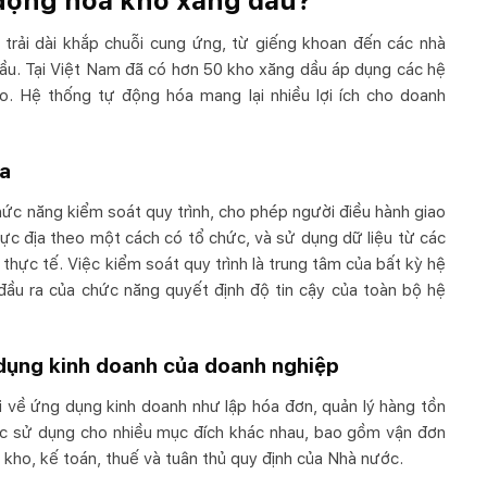
động hóa kho xăng dầu?
rải dài khắp chuỗi cung ứng, từ giếng khoan đến các nhà
ầu. Tại Việt Nam đã có hơn 50 kho xăng dầu áp dụng các hệ
o. Hệ thống tự động hóa mang lại nhiều lợi ích cho doanh
óa
ức năng kiểm soát quy trình, cho phép người điều hành giao
thực địa theo một cách có tổ chức, và sử dụng dữ liệu từ các
 thực tế. Việc kiểm soát quy trình là trung tâm của bất kỳ hệ
ầu ra của chức năng quyết định độ tin cậy của toàn bộ hệ
dụng kinh doanh của doanh nghiệp
 về ứng dụng kinh doanh như lập hóa đơn, quản lý hàng tồn
c sử dụng cho nhiều mục đích khác nhau, bao gồm vận đơn
 kho, kế toán, thuế và tuân thủ quy định của Nhà nước.