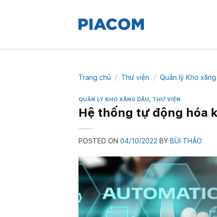
Skip
to
content
Trang chủ
/
Thư viện
/
Quản lý Kho xăng
QUẢN LÝ KHO XĂNG DẦU
,
THƯ VIỆN
Hệ thống tự động hóa k
POSTED ON
04/10/2022
BY
BÙI THẢO