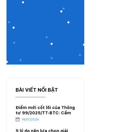
BÀI VIẾT NỔI BẬT
Điểm mới cốt lõi của Thông
tư 99/2025/TT-BTC: Cẩm
nang chuyển đổi hệ thống
14/07/2026
kế toán cho doanh nghiệp
xăng dầu
5 lý do nên lựa chọn giải