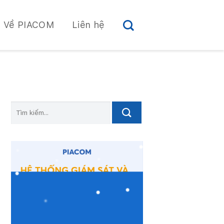
Về PIACOM
Liên hệ