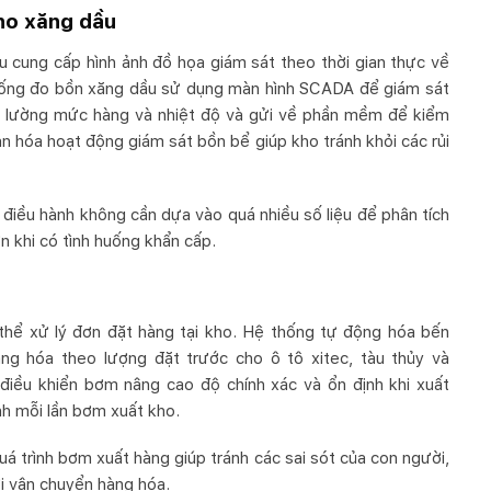
ho xăng dầu
 cung cấp hình ảnh đồ họa giám sát theo thời gian thực về
thống đo bồn xăng dầu sử dụng màn hình SCADA để giám sát
đo lường mức hàng và nhiệt độ và gửi về phần mềm để kiểm
n hóa hoạt động giám sát bồn bể giúp kho tránh khỏi các rủi
 điều hành không cần dựa vào quá nhiều số liệu để phân tích
n khi có tình huống khẩn cấp.
hể xử lý đơn đặt hàng tại kho. Hệ thống tự động hóa bến
ng hóa theo lượng đặt trước cho ô tô xitec, tàu thủy và
điều khiển bơm nâng cao độ chính xác và ổn định khi xuất
ành mỗi lần bơm xuất kho.
uá trình bơm xuất hàng giúp tránh các sai sót của con người,
ợi vận chuyển hàng hóa.