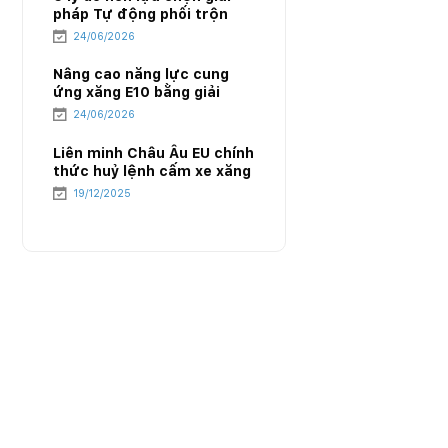
pháp Tự động phối trộn
E10 của PIACOM
24/06/2026
Nâng cao năng lực cung
ứng xăng E10 bằng giải
pháp Tự động phối trộn
24/06/2026
E10 của PIACOM
Liên minh Châu Âu EU chính
thức huỷ lệnh cấm xe xăng
từ năm 2035 – Cục diện
19/12/2025
mới của ngành năng lượng