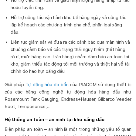
Hỗ trợ việc tính toán và giao nhận lượng hàng nhập từ tàu
hoặc tuyến ống.
Hỗ trợ công tác vận hành kho bể hàng ngày và công tác
lập kế hoạch các chương trình pha chế, phân loại xăng
dầu.
Liên tục giám sát và đưa ra các cảnh báo qua màn hình và
chuông cảnh báo về các trạng thái nguy hiểm (hết hàng,
rò rỉ, mức hàng cao, tràn hàng) nhằm đảm bảo an toàn tại
kho, giảm thiểu tác động tới môi trường và thiệt hại về tài
chính do hao hụt xăng dầu
Giải pháp
Tự động hóa đo bồn
của PIACOM sử dụng thiết bị
của các hãng công nghệ tự động hóa hàng đầu như
Rosemount Tank Gauging, Endress+Hauser, Gilbarco Veeder
Root, Temposonics,…
Hệ thống an toàn – an ninh tại kho xăng dầu
Biện pháp an toàn – an ninh là một trong những yếu tố quan