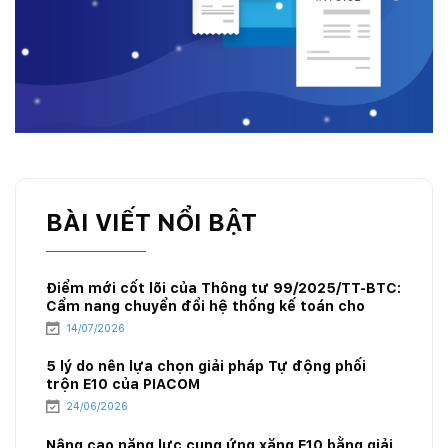
BÀI VIẾT NỔI BẬT
Điểm mới cốt lõi của Thông tư 99/2025/TT-BTC:
Cẩm nang chuyển đổi hệ thống kế toán cho
doanh nghiệp xăng dầu
14/07/2026
5 lý do nên lựa chọn giải pháp Tự động phối
trộn E10 của PIACOM
24/06/2026
Nâng cao năng lực cung ứng xăng E10 bằng giải