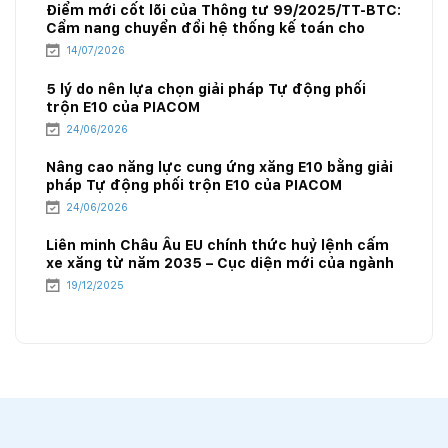
Điểm mới cốt lõi của Thông tư 99/2025/TT-BTC:
Cẩm nang chuyển đổi hệ thống kế toán cho
doanh nghiệp xăng dầu
14/07/2026
5 lý do nên lựa chọn giải pháp Tự động phối
trộn E10 của PIACOM
24/06/2026
Nâng cao năng lực cung ứng xăng E10 bằng giải
pháp Tự động phối trộn E10 của PIACOM
24/06/2026
Liên minh Châu Âu EU chính thức huỷ lệnh cấm
xe xăng từ năm 2035 – Cục diện mới của ngành
năng lượng
19/12/2025