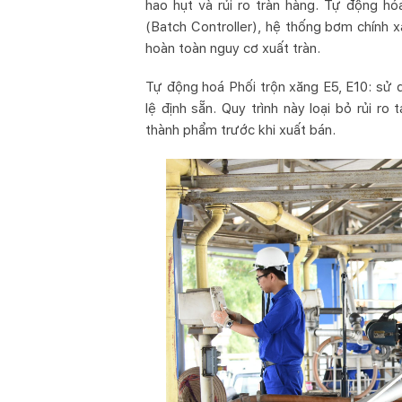
hao hụt và rủi ro tràn hàng. Tự động h
(Batch Controller), hệ thống bơm chính xá
hoàn toàn nguy cơ xuất tràn.
Tự động hoá Phối trộn xăng E5, E10: sử d
lệ định sẵn. Quy trình này loại bỏ rủi ro
thành phẩm trước khi xuất bán.