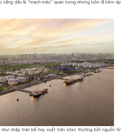
o xăng dầu là “mạch máu” quan trọng nhưng luôn đi kèm áp
 như nhập tràn bể hay xuất tràn xitec thường bắt nguồn từ