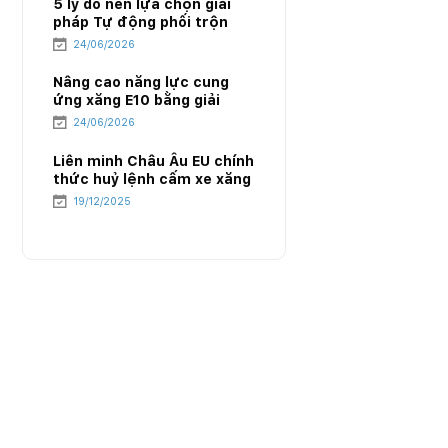
5 lý do nên lựa chọn giải
pháp Tự động phối trộn
E10 của PIACOM
24/06/2026
Nâng cao năng lực cung
ứng xăng E10 bằng giải
pháp Tự động phối trộn
24/06/2026
E10 của PIACOM
Liên minh Châu Âu EU chính
thức huỷ lệnh cấm xe xăng
từ năm 2035 – Cục diện
19/12/2025
mới của ngành năng lượng