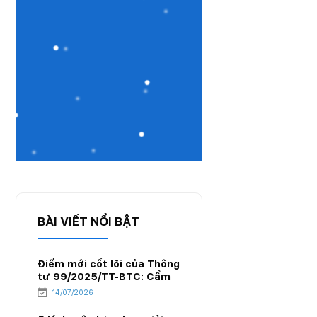
BÀI VIẾT NỔI BẬT
Điểm mới cốt lõi của Thông
tư 99/2025/TT-BTC: Cẩm
nang chuyển đổi hệ thống
14/07/2026
kế toán cho doanh nghiệp
xăng dầu