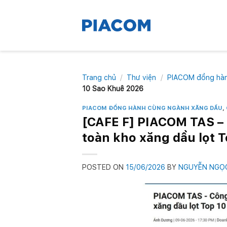
Skip
to
content
Trang chủ
/
Thư viện
/
PIACOM đồng hàn
10 Sao Khuê 2026
PIACOM ĐỒNG HÀNH CÙNG NGÀNH XĂNG DẦU
,
[CAFE F] PIACOM TAS – C
toàn kho xăng dầu lọt 
POSTED ON
15/06/2026
BY
NGUYỄN NGỌ