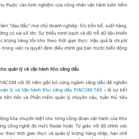
 phụ thuộc vào kinh nghiệm của công nhân vận hành luôn tiềm
n làm “đau đầu” mọi chủ doanh nghiệp. Đo bồn bể, xuất hàng,
g có sai số lớn. Sự thiếu minh bạch và độ trễ dữ liệu khiến
 lượng hàng tồn kho theo thời gian thực. Hậu quả là chi phí
 trong việc ra quyết định điều chỉnh giá bán trước biến động
cho quản lý và vận hành Kho xăng dầu
 PIACOM với 35 năm gắn bó cùng ngành xăng dầu đã nghiên
Quản lý và Vận hành Kho xăng dầu PIACOM TAS
– là sự kết
 tiên tiến và Phần mềm quản lý chuyên sâu, tuân thủ tiêu
ộng hóa chuyên biệt cho từng công đoạn vận hành của Kho
ng công nghệ đo mức Radar hoặc Từ giảo với độ chính xác
ho theo thời gian thực và quản lý lượng hàng nhập, hạn chế