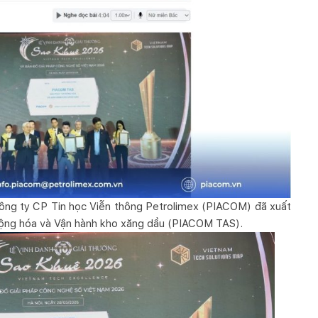
Công ty CP Tin học Viễn thông Petrolimex (PIACOM) đã xuất
 động hóa và Vận hành kho xăng dầu (PIACOM TAS).